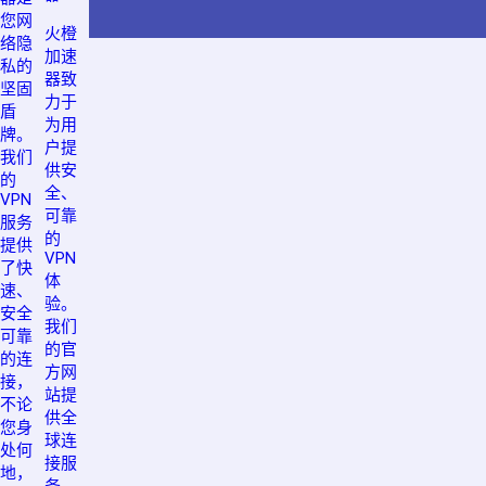
您网
火橙
络隐
加速
私的
器致
坚固
力于
盾
为用
牌。
户提
我们
供安
的
全、
VPN
可靠
服务
的
提供
VPN
了快
体
速、
验。
安全
我们
可靠
的官
的连
方网
接，
站提
不论
供全
您身
球连
处何
接服
地，
务，