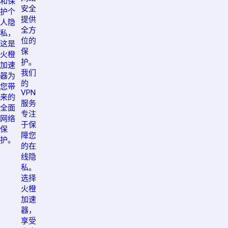
和保
安全
护个
提供
人隐
全方
私，
位的
这是
保
火橙
护。
加速
我们
器为
的
您带
VPN
来的
服务
全面
专注
网络
于保
保
障您
护。
的在
线隐
私。
选择
火橙
加速
器，
享受