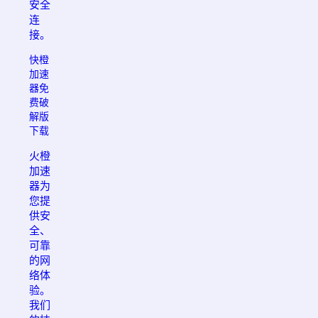
安全
连
接。
快橙
加速
器免
费破
解版
下载
火橙
加速
器为
您提
供安
全、
可靠
的网
络体
验。
我们