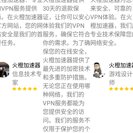
的VPN服务提供
30天的退款保
来安全、可靠的
商。在火橙加速器
证，让你可以安心
VPN体验。在火
官方网站，您的网
体验我们的VPN
橙加速器，我们
络安全是我们的首
服务，确保它符合
专业技术保障您
要任务。
你的需求。为了确
网络安全。
保您的在线安全，
火橙加速器提供了
火橙加速器
火橙加速
最先进的加密技术
信息技术专
游戏设计
和多重防护措施。
家
师
无论您正在使用哪
种网络，我们的
VPN服务都能为
您提供安全的访
问。我们的服务不
仅限于保护您的个