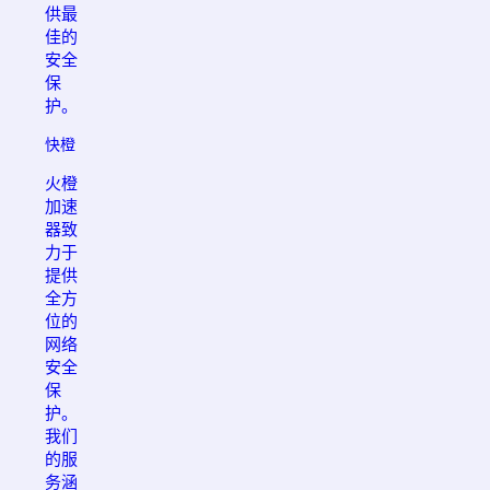
供最
佳的
安全
保
护。
快橙
火橙
加速
器致
力于
提供
全方
位的
网络
安全
保
护。
我们
的服
务涵