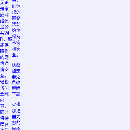
无论
确保
是家
您的
庭网
网络
络还
活动
是公
始终
共Wi-
保持
Fi，都
私密
能保
和安
障您
全。
的网
络通
快橙
信安
加速
全。
器免
轻松
费破
访问
解版
全球
下载
内
火橙
容，
加速
同时
器为
保持
您的
匿名
网络